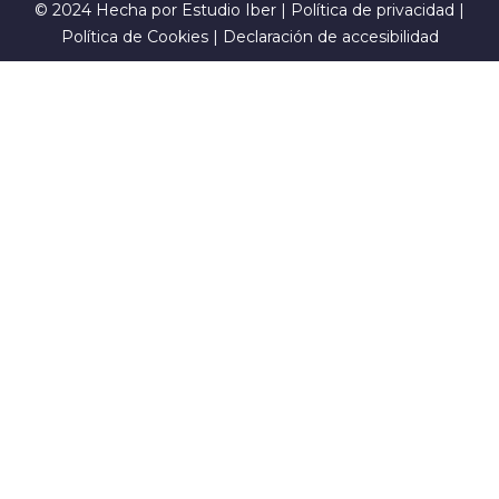
© 2024 Hecha por
Estudio Iber
|
Política de privacidad
|
Política de Cookies
|
Declaración de accesibilidad
Sign In
La contraseña debe tener un
mínimo de 8 caracteres de números y letras, y contener al
menos 1 letra mayúscula
I want to sign up as instructor
Recordarme
Sign In
Registro
Restaurar la contraseña