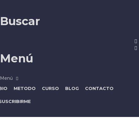
Buscar
Menú
BIO
METODO
CURSO
BLOG
CONTACTO
SUSCRIBIRME
¿Tienes alguna pregunta?