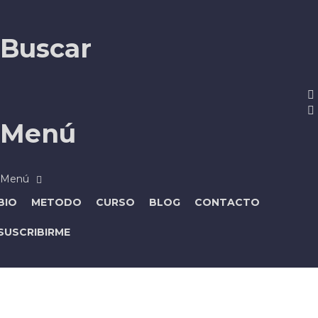
Buscar
Menú
BIO
METODO
CURSO
BLOG
CONTACTO
SUSCRIBIRME
¿Tienes alguna pregunta?