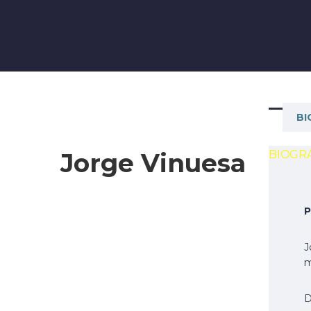
BI
Jorge Vinuesa
BIOGRA
P
J
m
D