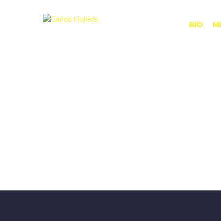
BIO
M
¿Tienes alguna pregunta?
Enviar la consulta
Mensaje enviado
Cerrar