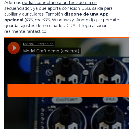
Además
podrás conectarlo a un teclado o a un
secuenciador
, ya que aporta conexión USB, salida para
auxiliar y auriculares. También
dispone de una App
opcional
(iOS, macOS, Windows y Android) que permite
guardar ajustes determinados. CRAFT llega a sonar
realmente fantástico: