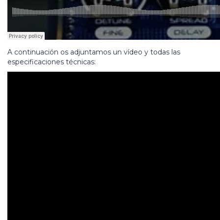
A continuación os adjuntamos un vídeo y todas las
especificaciones técnicas: