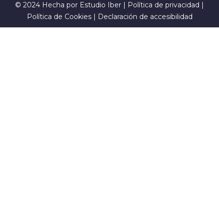
© 2024 Hecha por
Estudio Iber
|
Política de privacidad
|
Política de Cookies
|
Declaración de accesibilidad
Sign In
La contraseña debe tener un
mínimo de 8 caracteres de números y letras, y contener al
menos 1 letra mayúscula
I want to sign up as instructor
Recordarme
Sign In
Registro
Restaurar la contraseña