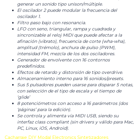
generar un sonido tipo unison/múltiple.
El oscilador 2 puede modular la frecuencia del
oscilador 1.
Filtro paso bajo con resonancia.
LFO con seno, triangular, rampa y cuadrada y
sincronizable al reloj MIDI que puede afectar a la
afinación (vibrato), frecuencia de corte (wha-wha),
amplitud (trémolo), anchura de pulso (PWM),
intensidad FM, mezcla de los dos osciladores.
Generador de envolvente con 16 contornos
predefinidos.
Efectos de retardo y distorsión de tipo overdrive.
Almacenamiento interno para 16 sonidos/presets.
Sus 5 pulsadores pueden usarse para disparar 5 notas,
con selección de el tipo de escala y el tiempo de
‘glide’
8 potenciómetros con acceso a 16 parámetros (dos
‘páginas’ para la edición).
Se controla y alimenta vía MIDI USB, siendo su
interfaz class compliant (sin drivers y válido para Mac,
PC, Linux, iOS, Android).
Cacharraje
DIY
Modal Electronics
Sintetizadores