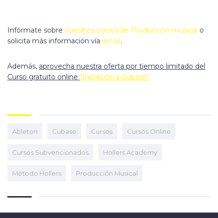
Infórmate sobre
nuestros cursos de Producción musical
o
solicita más información vía
email
.
Además,
aprovecha nuestra oferta por tiempo limitado del
Curso gratuito online
“Iniciación a Cubase”
Ableton
Cubase
Cursos
Cursos Online
Cursos Subvencionados
Hollers Academy
Método Hollers
Producción Musical