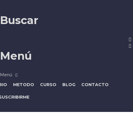
Buscar
Menú
BIO
METODO
CURSO
BLOG
CONTACTO
SUSCRIBIRME
¿Tienes alguna pregunta?