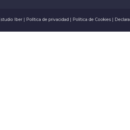
studio Iber
|
Política de privacidad
|
Política de Cookies
|
Declara
 y letras, y contener al menos 1 letra mayúscula