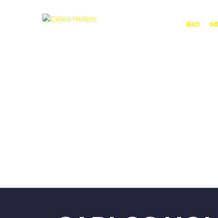
BIO
M
¿Tienes alguna pregunta?
Enviar la consulta
Mensaje enviado
Cerrar