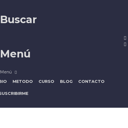
Buscar
Menú
BIO
METODO
CURSO
BLOG
CONTACTO
SUSCRIBIRME
¿Tienes alguna pregunta?