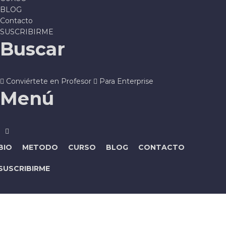
BLOG
Contacto
SUSCRIBIRME
Buscar
Conviértete en Profesor
Para Enterprise
Menú
BIO
METODO
CURSO
BLOG
CONTACTO
SUSCRIBIRME
¿Tienes alguna pregunta?