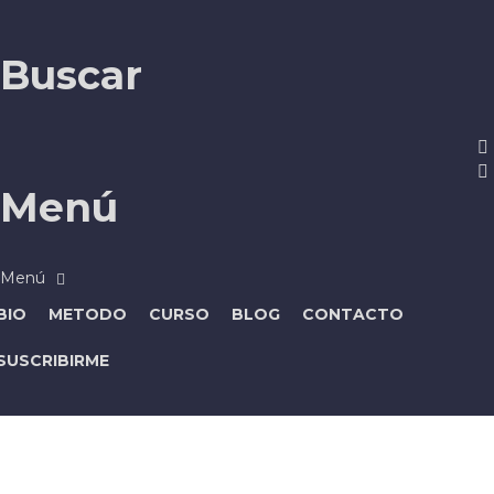
Buscar
Menú
BIO
METODO
CURSO
BLOG
CONTACTO
SUSCRIBIRME
¿Tienes alguna pregunta?