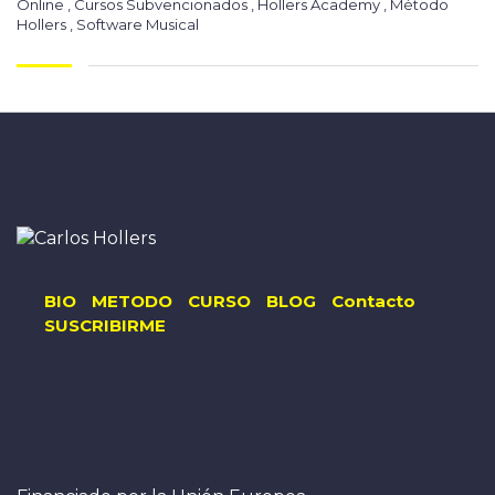
Online
,
Cursos Subvencionados
,
Hollers Academy
,
Método
Hollers
,
Software Musical
BIO
METODO
CURSO
BLOG
Contacto
SUSCRIBIRME