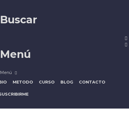
Buscar
Menú
BIO
METODO
CURSO
BLOG
CONTACTO
SUSCRIBIRME
¿Tienes alguna pregunta?