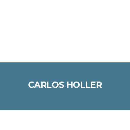
Enviar la consulta
Mensaje enviado
Cerrar
CARLOS HOLLER