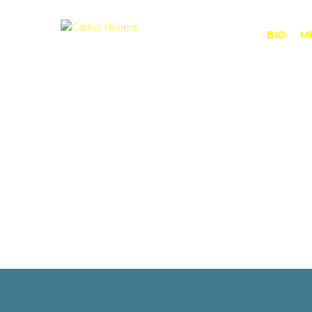
BIO
M
¿Tienes alguna pregunta?
Enviar la consulta
Mensaje enviado
Cerrar