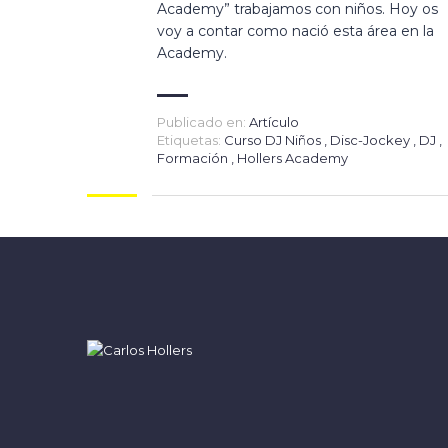
Academy” trabajamos con niños. Hoy os
voy a contar como nació esta área en la
Academy.
Publicado en:
Artículo
Etiquetas:
Curso DJ Niños
,
Disc-Jockey
,
DJ
,
Formación
,
Hollers Academy