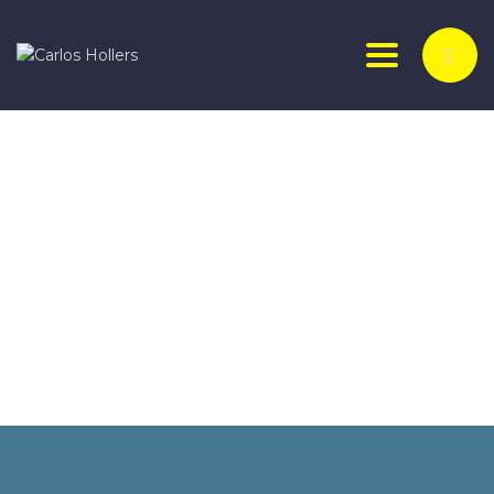
Toggle nav
¿Tienes alguna pregunta?
Enviar la consulta
Mensaje enviado
Cerrar