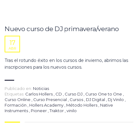
Nuevo curso de DJ primavera/verano
17
ABR
Tras el rotundo éxito en los cursos de invierno, abrimos las
inscripciones para los nuevos cursos.
Publicado en:
Noticias
Etiquetas:
Carlos Hollers
,
CD
,
Curso DJ
,
Curso One to One
,
Curso Online
,
Curso Presencial
,
Cursos
,
DJ Digital
,
Dj Vinilo
,
Formación
,
Hollers Academy
,
Método Hollers
,
Native
Instruments
,
Pioneer
,
Traktor
,
vinilo