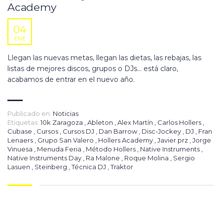
Academy
04
ENE
Llegan las nuevas metas, llegan las dietas, las rebajas, las
listas de mejores discos, grupos o DJs… está claro,
acabamos de entrar en el nuevo año.
Publicado en:
Noticias
Etiquetas:
10k Zaragoza
,
Ableton
,
Alex Martín
,
Carlos Hollers
,
Cubase
,
Cursos
,
Cursos DJ
,
Dan Barrow
,
Disc-Jockey
,
DJ
,
Fran
Lenaers
,
Grupo San Valero
,
Hollers Academy
,
Javier prz
,
Jorge
Vinuesa
,
Menuda Feria
,
Método Hollers
,
Native Instruments
,
Native Instruments Day
,
Ra Malone
,
Roque Molina
,
Sergio
Lasuen
,
Steinberg
,
Técnica DJ
,
Traktor