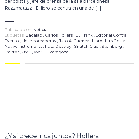
periodista y jefe de prensa de la sala barcelonesa
Razzmatazz-. El libro se centra en una de […]
Publicado en:
Noticias
Etiquetas:
Bacalao
,
Carlos Hollers
,
DJ Frank
,
Editorial Contra
,
Evento
,
Hollers Academy
,
Julio A. Cuenca
,
Libro
,
Luis Costa
,
Native Instruments
,
Ruta Destroy
,
Snatch Club
,
Steinberg
,
Traktor
,
UME
,
WeSC
,
Zaragoza
¿Y si crecemos juntos? Hollers