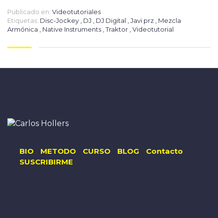
Publicado en:
Videotutoriales
Etiquetas:
Disc-Jockey
,
DJ
,
DJ Digital
,
Javi prz
,
Mezcla
Armónica
,
Native Instruments
,
Traktor
,
Videotutorial
BIO
METODO
CURSO
BLOG
Contacto
SUSCRIBIRME