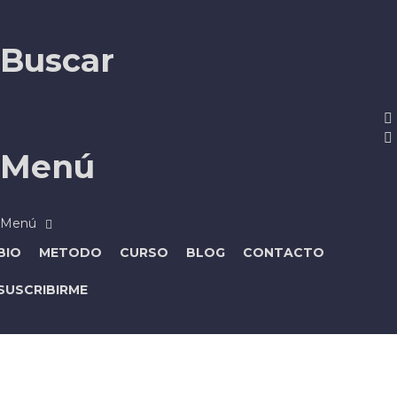
Buscar
Menú
BIO
METODO
CURSO
BLOG
CONTACTO
SUSCRIBIRME
¿Tienes alguna pregunta?