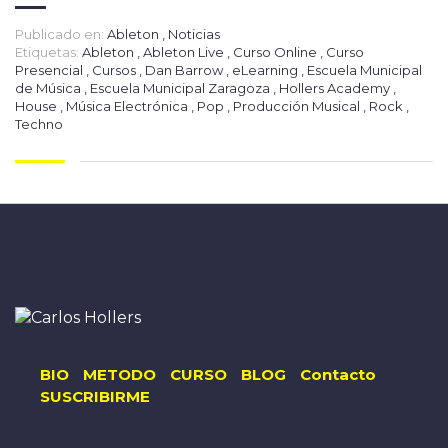
Publicado en:
Ableton
,
Noticias
Etiquetas:
Ableton
,
Ableton Live
,
Curso Online
,
Curso
Presencial
,
Cursos
,
Dan Barrow
,
eLearning
,
Escuela Municipal
de Música
,
Escuela Municipal Zaragoza
,
Hollers Academy
,
House
,
Música Electrónica
,
Pop
,
Producción Musical
,
Rock
,
Techno
BIO
METODO
CURSO
BLOG
Contacto
SUSCRIBIRME