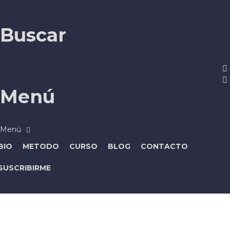
Buscar
Menú
BIO
METODO
CURSO
BLOG
CONTACTO
SUSCRIBIRME
¿Tienes alguna pregunta?