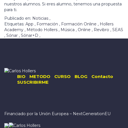
nuestros alumnos. Si eres alumno, tenemos una propuesta
para ti.
Publicado en:
Noticias
,
Etiquetas:
App
,
Formación
,
Formación Online
,
Hollers
Academy
,
Método Hollers
,
Música
,
Online
,
Revibro
,
SEAS
,
Sónar
,
Sónar+D
,
BIO
METODO
CURSO
BLOG
Contacto
SUSCRIBIRME
Financiado por la Unión Europea – NextGenerationEU