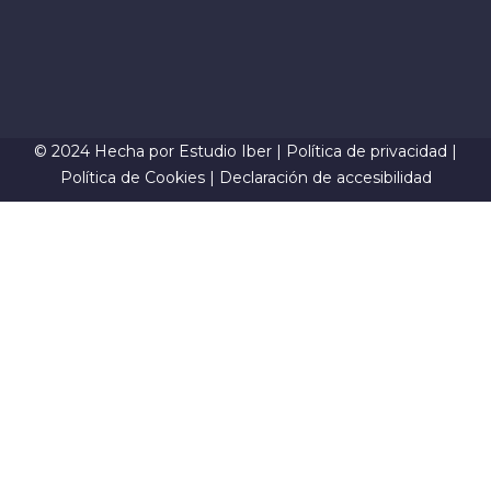
© 2024 Hecha por
Estudio Iber
|
Política de privacidad
|
Política de Cookies
|
Declaración de accesibilidad
Sign In
La contraseña debe tener un
mínimo de 8 caracteres de números y letras, y contener al
menos 1 letra mayúscula
I want to sign up as instructor