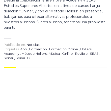
Desde la colaboración entre Hollers Academy y SEAS,
Estudios Superiores Abiertos en la línea de cursos Larga
duración “Online“, y con el “Método Hollers” en presencial,
trabajamos para ofrecer alternativas profesionales a
nuestros alumnos. Si eres alumno, tenemos una propuesta
para ti.
Publicado en:
Noticias
Etiquetas:
App
,
Formación
,
Formación Online
,
Hollers
Academy
,
Método Hollers
,
Música
,
Online
,
Revibro
,
SEAS
,
Sónar
,
Sónar+D