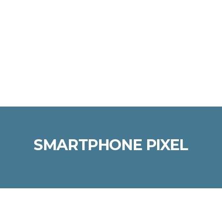
Enviar la consulta
Mensaje enviado
Cerrar
SMARTPHONE PIXEL