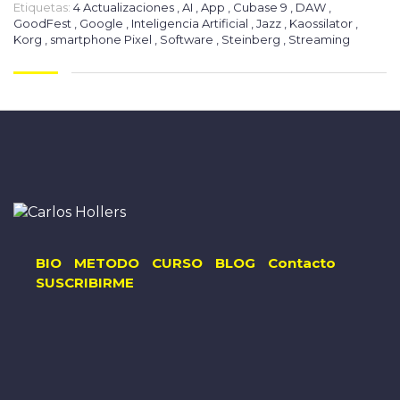
Etiquetas:
4 Actualizaciones
,
AI
,
App
,
Cubase 9
,
DAW
,
GoodFest
,
Google
,
Inteligencia Artificial
,
Jazz
,
Kaossilator
,
Korg
,
smartphone Pixel
,
Software
,
Steinberg
,
Streaming
BIO
METODO
CURSO
BLOG
Contacto
SUSCRIBIRME