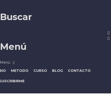
Buscar
Menú
BIO
METODO
CURSO
BLOG
CONTACTO
SUSCRIBIRME
¿Tienes alguna pregunta?