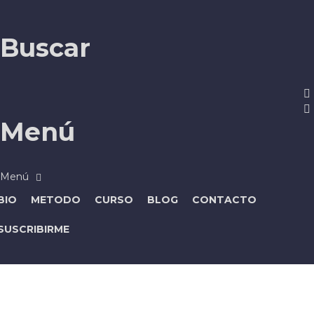
Buscar
Menú
BIO
METODO
CURSO
BLOG
CONTACTO
SUSCRIBIRME
¿Tienes alguna pregunta?