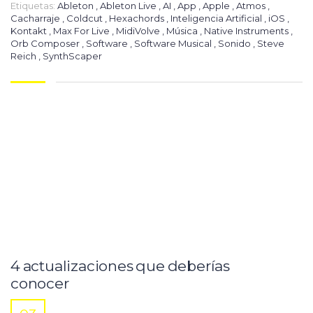
Etiquetas:
Ableton
,
Ableton Live
,
AI
,
App
,
Apple
,
Atmos
,
Cacharraje
,
Coldcut
,
Hexachords
,
Inteligencia Artificial
,
iOS
,
Kontakt
,
Max For Live
,
MidiVolve
,
Música
,
Native Instruments
,
Orb Composer
,
Software
,
Software Musical
,
Sonido
,
Steve
Reich
,
SynthScaper
4 actualizaciones que deberías
conocer