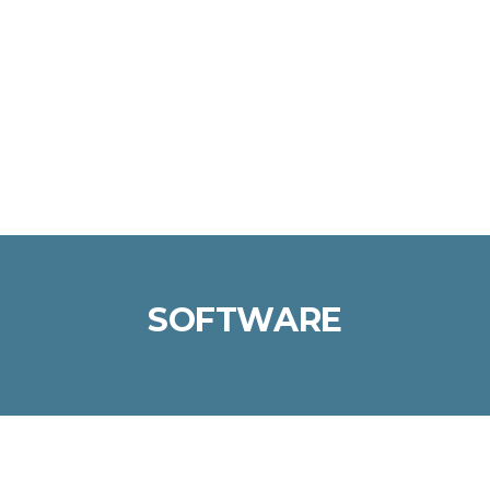
Enviar la consulta
Mensaje enviado
Cerrar
SOFTWARE